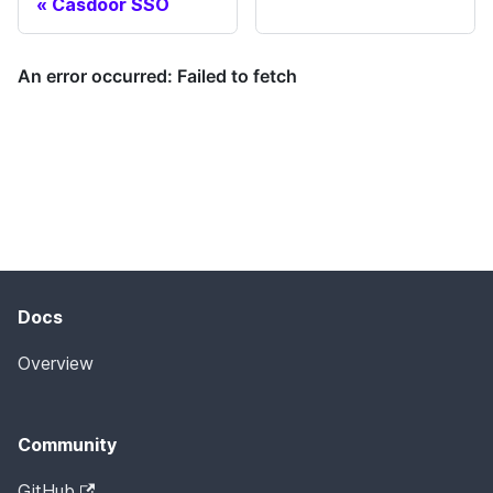
Casdoor SSO
Docs
Overview
Community
GitHub