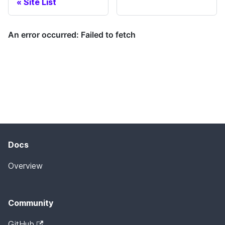
Site List
Docs
Overview
Community
GitHub